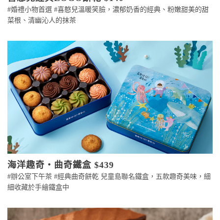
#婚禮小物首選 #喜憨兒溫暖笑臉，濃郁奶香的經典、粉嫩甜美的甜
菜根、清幽沁人的抹茶
海洋趣奇・曲奇鐵盒 $439
#辦公室下午茶 #經典曲奇餅乾 兒童島聯名鐵盒，五款趣奇美味，細
細收藏於手繪鐵盒中