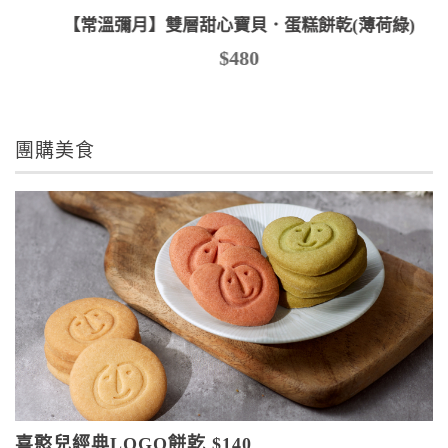
【常溫彌月】雙層甜心寶貝．蛋糕餅乾(薄荷綠)
$480
團購美食
喜憨兒經典LOGO餅乾 $140