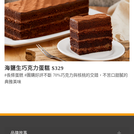
海鹽生巧克力蛋糕 $329
#長條蛋糕 #團購好評不斷 70%巧克力與核桃的交錯，不苦口甜膩的
典雅美味
品牌故事