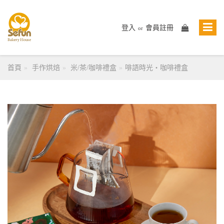
登入
會員註冊
or
首頁
手作烘焙
米/茶/咖啡禮盒
啡語時光・咖啡禮盒