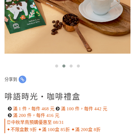
分享到
啡語時光・咖啡禮盒
滿 1 件，每件 468 元
滿 100 件，每件 442 元
滿 200 件，每件 416 元
⏰中秋早鳥預購優惠至 08/31
✦不限盒數 9折 ✦滿 100盒 85折 ✦滿 200盒 8折