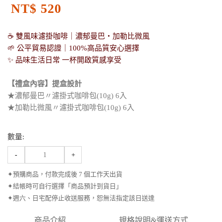
NT$ 520
☕ 雙風味濾掛咖啡｜濃郁曼巴・加勒比微風
🌱 公平貿易認證｜100%高品質安心選擇
✨ 品味生活日常 一杯開啟質感享受
【禮盒內容】提盒設計
★濃郁曼巴〃濾掛式咖啡包(10g) 6入
★加勒比微風〃濾掛式咖啡包(10g) 6入
數量:
-
+
✦預購商品，付款完成後 7 個工作天出貨
✦結帳時可自行選擇「商品預計到貨日」
✦週六、日宅配停止收送服務，恕無法指定該日送達
商品介紹
規格說明&運送方式