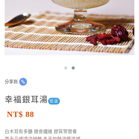
分享到
幸福銀耳湯
低溫
NT$ 88
白木耳有多醣 膳食纖維 膠質等營養