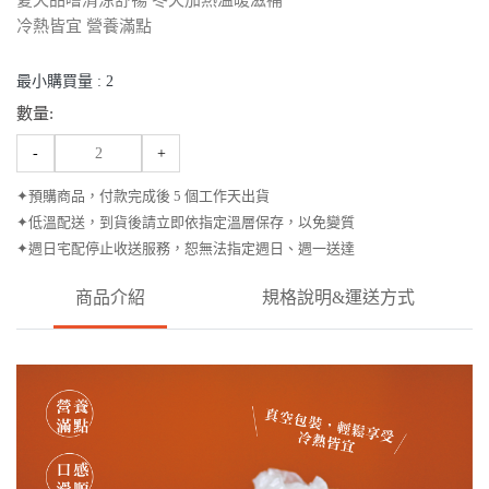
夏天品嚐清涼舒暢 冬天加熱溫暖滋補
冷熱皆宜 營養滿點
最小購買量 :
2
數量:
-
+
✦預購商品，付款完成後 5 個工作天出貨
✦低溫配送，到貨後請立即依指定溫層保存，以免變質
✦週日宅配停止收送服務，恕無法指定週日、週一送達
商品介紹
規格說明&運送方式