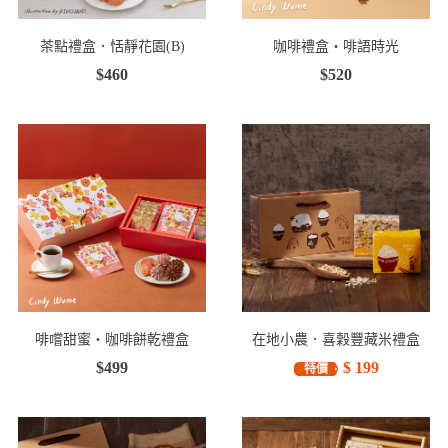
茶點禮盒．恬靜花園(B)
咖啡禮盒・啡語時光
$460
$520
啡嚐甜蜜・咖啡餅乾禮盒
在地小農．喜穀豐藏米禮盒
$499
$ 199
特價