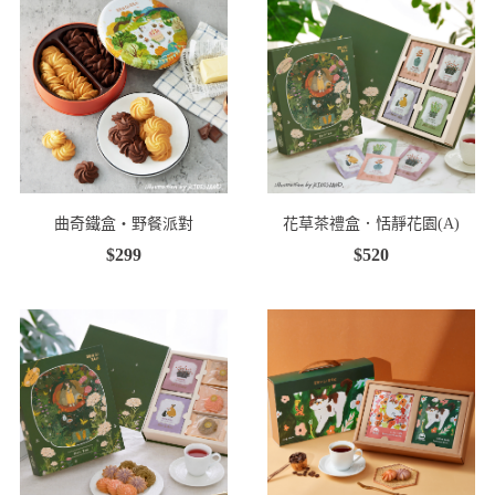
曲奇鐵盒・野餐派對
花草茶禮盒．恬靜花園(A)
$299
$520