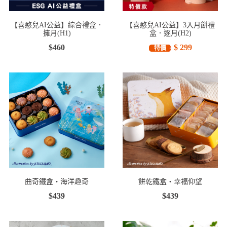
【喜憨兒AI公益】綜合禮盒．
【喜憨兒AI公益】3入月餅禮
擁月(H1)
盒．逐月(H2)
$460
$ 299
特價
曲奇鐵盒・海洋趣奇
餅乾鐵盒・幸福仰望
$439
$439