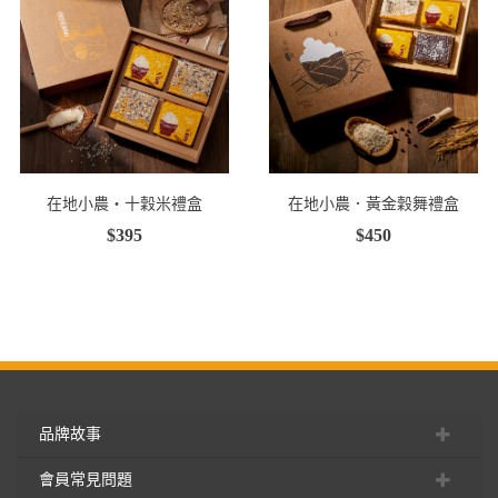
在地小農・十穀米禮盒
在地小農．黃金穀舞禮盒
$395
$450
品牌故事
會員常見問題