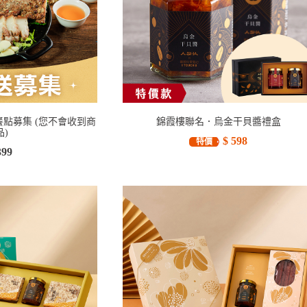
點募集 (您不會收到商
錦霞樓聯名．烏金干貝醬禮盒
品)
$ 598
特價
399