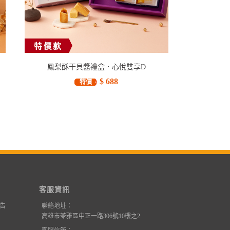
鳳梨酥干貝醬禮盒．心悅雙享D
$ 688
特價
客服資訊
告
聯絡地址：
高雄市苓雅區中正一路306號10樓之2