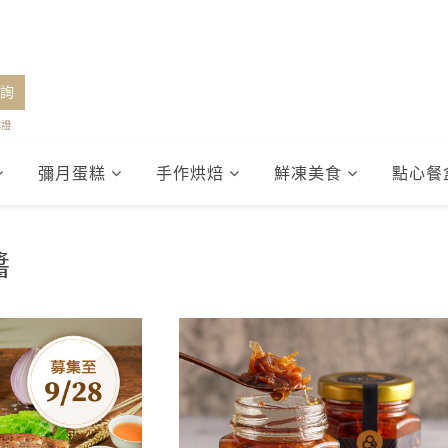
詢
認證
彌月蛋糕
手作烘焙
鮮凍美食
點心餐
醬