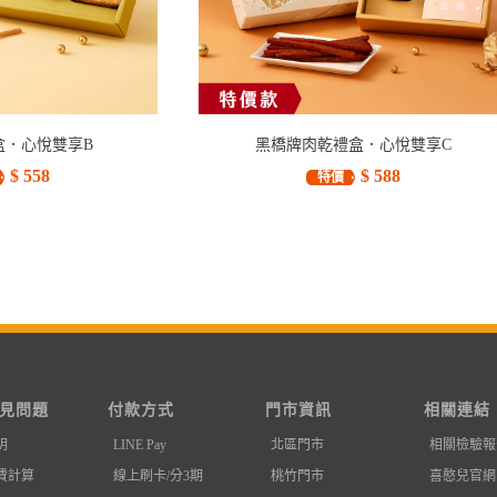
盒．心悅雙享B
黑橋牌肉乾禮盒．心悅雙享C
$ 558
$ 588
特價
見問題
付款方式
門市資訊
相關連結
明
LINE Pay
北區門市
相關檢驗報
費計算
線上刷卡/分3期
桃竹門市
喜憨兒官網