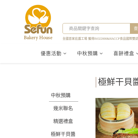
查
全國首家庇護工場 獲得ISO22000&HACCP食品國際雙
優惠活動
中秋預購
喜餅禮盒
極鮮干貝
中秋預購
幾米聯名
精選禮盒
極鮮干貝醬