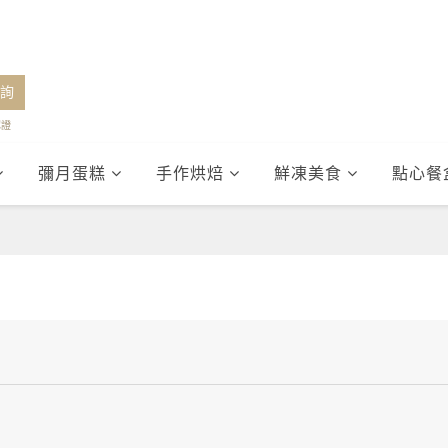
詢
認證
彌月蛋糕
手作烘焙
鮮凍美食
點心餐