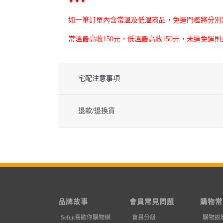
✦✦✦
如一筆訂單內含常溫及低溫商品，免運門檻將分別
常溫最高收150元，低溫最高收150元，未達免運
宅配注意事項
退款/退換貨
品牌故事
會員常見問題
購物常
Sefun喜歡你購物網
會員分級
購物說