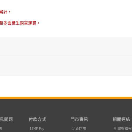
累計，
則至多會產生兩筆運費。
見問題
付款方式
門市資訊
相關連結
明
LINE Pay
北區門市
相關檢驗報